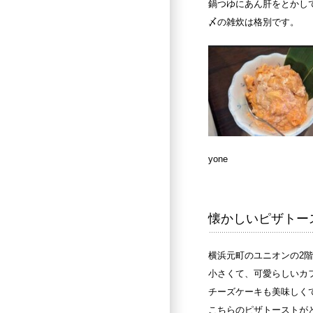
鍋つゆにあん肝をとかし
〆の雑炊は格別です。
yone
懐かしいピザトー
横浜元町のユニオンの
2
階
小さくて、可愛らしいカ
チーズケーキも美味しく
こちらのピザトーストが